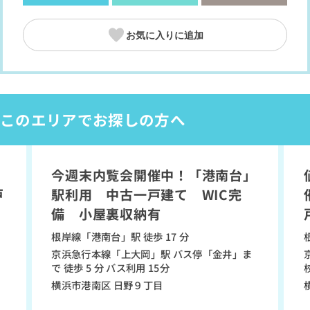
お気に入りに追加
このエリアでお探しの方へ
今週末内覧会開催中！「港南台」
り
間取り
戸
駅利用 中古一戸建て WIC完
備 小屋裏収納有
根岸線「港南台」駅 徒歩 17 分
京浜急行本線「上大岡」駅 バス停「金井」ま
で 徒歩 5 分 バス利用 15分
横浜市港南区 日野９丁目