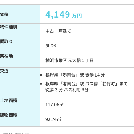
4,149
価格
万円
物件種別
中古一戸建て
間取り
5LDK
所在地
横浜市栄区 元大橋１丁目
交通
根岸線「港南台」駅 徒歩 14 分
根岸線「港南台」駅 バス停「若竹町」まで
徒歩 3 分 バス利用 5分
土地面積
117.06㎡
建物面積
92.74㎡