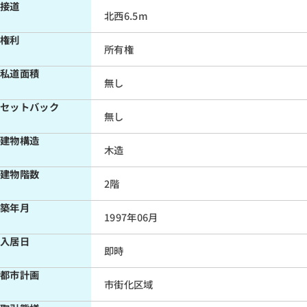
接道
北西6.5m
直接入力する
権利
所有権
万円（半角数字）
私道面積
無し
年収
セットバック
万円（半角数字）
無し
建物構造
木造
建物階数
2階
築年月
1997年06月
入居日
即時
都市計画
市街化区域