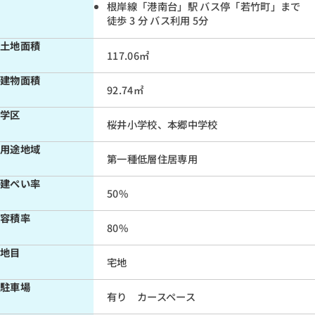
根岸線「港南台」駅 バス停「若竹町」まで
徒歩 3 分 バス利用 5分
土地面積
返済年数
117.06㎡
35年
建物面積
92.74㎡
30年
学区
桜井小学校、本郷中学校
25年
用途地域
20年
第一種低層住居専用
建ぺい率
15年
50%
容積率
頭金
80%
無し
地目
宅地
有り
駐車場
有り カースペース