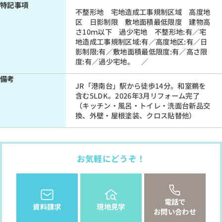
特記事項
不整形地 宅地造成工事規制区域 高度地
区 日影制限 敷地面積最低限度 建物高
さ10ｍ以下 過少宅地 不整形地:有／宅
地造成工事規制区域:有／高度地区:有／日
影制限:有／敷地面積最低限度:有／高さ限
度:有／過少宅地。 ／
備考
JR「港南台」駅から徒歩14分。和室鵜を
含む5LDK。2026年3月リフォーム完了
（キッチン・風呂・トイレ・洗面台新品交
換、外壁・屋根塗装、クロス貼替他）
お気軽にどうぞ！
電話で
資料請求
現地見学
お問い合わせ