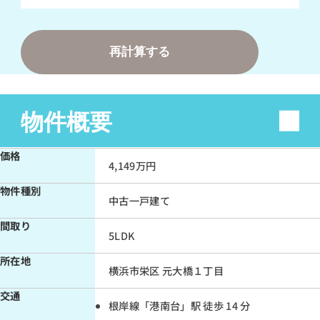
金利
変動金利（優遇有）（0.495%）
再計算する
変動金利（優遇なし）（2.625%）
変動+固定mix（1.603%）
物件概要
35年固定金利（2.23%）
価格
4,149万円
直接入力する
物件種別
％
中古一戸建て
間取り
ボーナス払い（年2回）
5LDK
無し
所在地
横浜市栄区 元大橋１丁目
有り
交通
根岸線「港南台」駅 徒歩 14 分