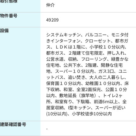
取引態様
仲介
物件番号
49209
設備
システムキッチン、バルコニー、モニタ付
きインターフォン、クローゼット、都市ガ
ス、ＬＤＫは１階に、小学校１０分以内、
都市ガス、２階建て住宅限定、押し入れ、
公営水道、収納、フローリング、緑豊かな
住宅地、公共下水、2階建、閑静な住宅
地、スーパー１０分以内、ガス3口、ユニ
ットバス、追い焚き、大人の二人暮らし、
保育園１０分以内、幼稚園１０分以内、床
下収納、和室、全室2面採光、公園１０分
以内、敷地延長（旗竿地）、トイレ2ヶ
所、和室有り、下駄箱、前道6ｍ以上、全
居室収納、I型キッチン、スーパーが近い
(10分以内)、小学校徒歩10分以内
建築確認番号
-