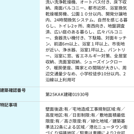
洗い洗浄乾燥機、オートバス付き、床下収
納、南面バルコニー、都市近郊、浴室換気
乾燥暖房機、公園１０分以内、開発分譲地
内、24時間換気システム、自然を感じる暮
らし、トイレ2ヶ所、南西向き、地盤調査
済、広い庭のある暮らし、広々バルコニ
ー、食器洗い機付き、下駄箱、対面キッチ
ン、前道6ｍ以上、浴室１坪以上、市街地
が近い、浄水器、浴室1坪以上、パントリ
ー、浴室に窓、省エネルギー対策、全居室
収納、洗面室収納、シューズインクロー
ク、暖房便座、隣家との間隔が大きい、周
辺交通量少なめ、小学校徒歩10分以内、2
沿線以上利用可
建築確認番号
第25KAK建確01930号
特記事項
壁面後退:有／宅地造成工事規制区域:有／
高度地区:有／日影制限:有／敷地面積最低
限度:有／高さ限度:有／緑化地域／建築基
準法22条による区域／港北ニュータウン街
づくり協議地区／駐車は車種により2台可