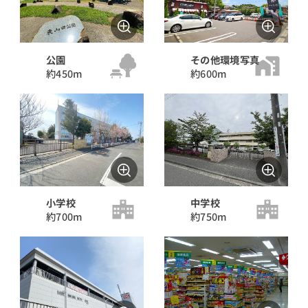
ボーナス払い（年2回）
無し
有り
公園
その他環境写真
約450m
約600m
返済年数
35年
30年
小学校
中学校
約700m
約750m
25年
20年
15年