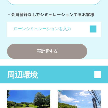
・会員登録なしでシミュレーションするお客様
ローンシミュレーションを入力
金利
変動金利（優遇有）（0.495%）
再計算する
変動金利（優遇なし）（2.625%）
変動+固定mix（1.603%）
周辺環境
35年固定金利（2.23%）
直接入力する
％