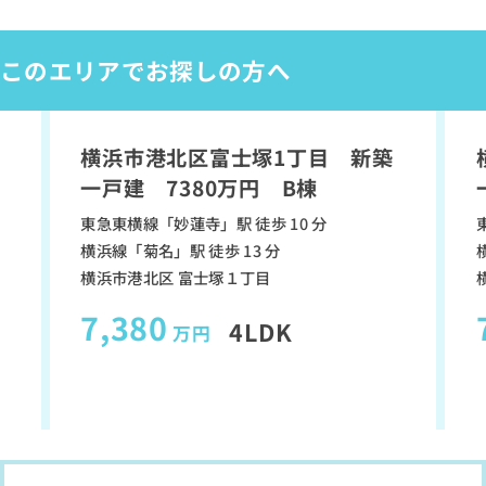
このエリアでお探しの方へ
横浜市港北区富士塚1丁目 新築
り
間取り
一戸建 7380万円 B棟
東急東横線「妙蓮寺」駅 徒歩 10 分
横浜線「菊名」駅 徒歩 13 分
横浜市港北区 富士塚１丁目
7,380
4LDK
万円