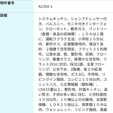
物件番号
A2354-1
設備
システムキッチン、シャンプドレッサー付
き、バルコニー、モニタ付きインターフォ
ン、クローゼット、都市ガス、パントリー
（食器・食品の収納庫）、ＬＤＫは１階
に、運転ラクラク生活、小学校１０分以
内、都市ガス、区画整理地内、陽当り良
好、２階建て住宅限定、フラット３５利用
可、公営水道、庭、整形地、収納、フロー
リング、複層ガラス、緑豊かな住宅地、フ
ラット35Sに対応、採光2面、全室フロー
リング、公共下水、2階建、省エネ給湯
器、閑静な住宅地、ガス3口、平坦地、リ
ビングイン階段、コンビニ１０分以内、ユ
ニットバス、火災警報器（報知機）、
LDK15畳以上、整形地、対面キッチン、追
い焚き、子供の多い街に住む、小児科医院
１０分以内、１０棟以上の分譲地、浴室乾
燥機、ＬＤＫ１５帖以上、保育園１０分以
内、ウォシュレット、リビング階段、食器