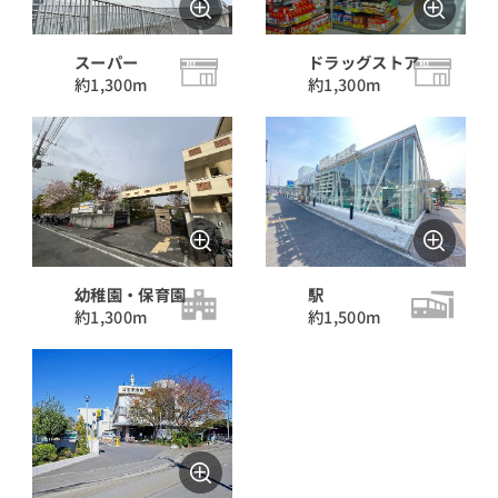
頭金
無し
スーパー
ドラッグストア
有り
約1,300m
約1,300m
直接入力する
万円（半角数字）
幼稚園・保育園
駅
年収
約1,300m
約1,500m
万円（半角数字）