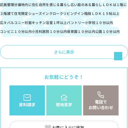
区画整理分譲地内に住む
自然を感じる暮らし
広い庭のある暮らし
ＬＤＫは１階に
２階建て住宅限定
シューズインクローク
リビングイン階段
ＬＤＫ１５帖以上
広々バルコニー
対面キッチン
浴室１坪以上
パントリー
小学校１０分以内
コンビニ１０分以内
小児科医院１０分以内
保育園１０分以内
公園１０分以内
都市ガス
フラット３５利用可
カースペース２台
１０棟以上の分譲地
隣家との間隔たっぷり
道路広々（５ｍ以上）
日当たり良好
整形地
さらに表示
低層住居専用地域
お気軽にどうぞ！
電話で
資料請求
現地見学
お問い合わせ
お気に入りに追加