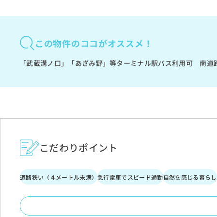
この物件のココがオススメ！
「武蔵溝ノ口」「あざみ野」等ターミナル駅バス利用可 南道
こだわりポイント
道路狭い（４メートル未満）
急行電車でスピード通勤
自然を感じる暮らし
屋根付きカースペース
南道路限定
３階建て以上建築可能地域