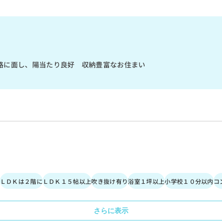
路に面し、陽当たり良好 収納豊富なお住まい
ＬＤＫは２階に
ＬＤＫ１５帖以上
吹き抜け有り
浴室１坪以上
小学校１０分以内
コ
さらに表示