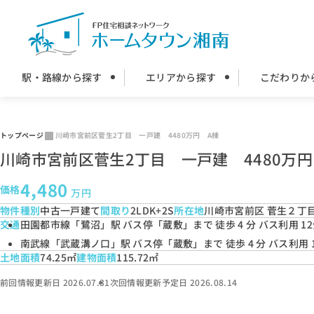
駅・路線から探す
エリアから探す
こだわりか
トップページ
川崎市宮前区菅生2丁目 一戸建 4480万円 A棟
川崎市宮前区菅生2丁目 一戸建 4480万円
4,480
価格
万円
物件種別
中古一戸建て
間取り
2LDK+2S
所在地
川崎市宮前区 菅生２丁
交通
田園都市線「鷺沼」駅 バス停「蔵敷」まで 徒歩 4 分 バス利用 1
南武線「武蔵溝ノ口」駅 バス停「蔵敷」まで 徒歩 4 分 バス利用 
土地面積
74.25㎡
建物面積
115.72㎡
前回情報更新日 2026.07.31
次回情報更新予定日 2026.08.14