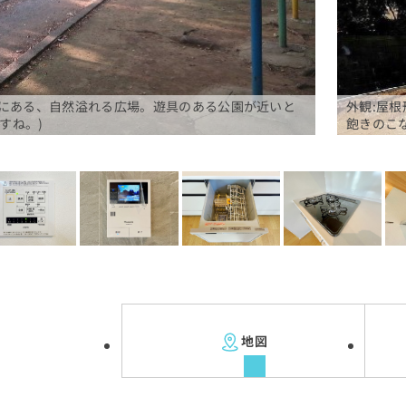
内にある、自然溢れる広場。遊具のある公園が近いと
外観:屋
すね。)
飽きのこ
地図