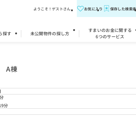
ようこそ！ゲストさん
お気に入り
保存した検索
すまいのお金に関する
ら探す
未公開物件の探し方
6つのサービス
 A棟
目
2分
19分