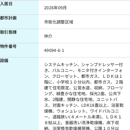
入居日
2026年09月
都市計画
市街化調整区域
取引態様
仲介
物件番号
49094-6-1
設備
システムキッチン、シャンプドレッサー付
き、バルコニー、モニタ付きインターフォ
ン、クローゼット、都市ガス、ＬＤＫは１
階に、小学校１０分以内、都市ガス、２階
建て住宅限定、公営水道、収納、フローリ
ング、緑豊かな住宅地、採光2面、公共下
水、2階建、閑静な住宅地、ユニットバ
ス、対面キッチン、LDK18畳以上、浴室乾
燥機、ウォシュレット、ワイドバルコニ
ー、道路狭い(４メートル未満)、ＬＤＫ１
８帖以上、食器洗い洗浄乾燥機、床下収
納、浴室換気乾燥暖房機、公園１０分以