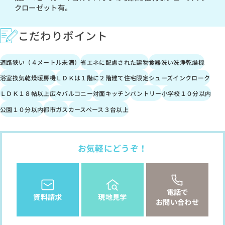
クローゼット有。
こだわりポイント
道路狭い（４メートル未満）
省エネに配慮された建物
食器洗い洗浄乾燥機
浴室換気乾燥暖房機
ＬＤＫは１階に
２階建て住宅限定
シューズインクローク
ＬＤＫ１８帖以上
広々バルコニー
対面キッチン
パントリー
小学校１０分以内
公園１０分以内
都市ガス
カースペース３台以上
お気軽にどうぞ！
電話で
資料請求
現地見学
お問い合わせ