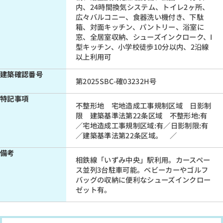
内、24時間換気システム、トイレ2ヶ所、
広々バルコニー、食器洗い機付き、下駄
箱、対面キッチン、パントリー、浴室に
窓、全居室収納、シューズインクローク、I
型キッチン、小学校徒歩10分以内、2沿線
以上利用可
建築確認番号
第2025SBC-確03232H号
特記事項
不整形地 宅地造成工事規制区域 日影制
限 建築基準法第22条区域 不整形地:有
／宅地造成工事規制区域:有／日影制限:有
／建築基準法第22条区域。 ／
備考
相鉄線「いずみ中央」駅利用。カースペー
ス並列3台駐車可能。ベビーカーやゴルフ
バッグの収納に便利なシューズインクロー
ゼット有。