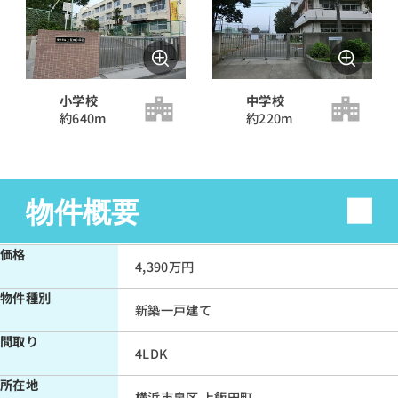
ボーナス払い（年2回）
無し
有り
小学校
中学校
約640m
約220m
物件概要
返済年数
35年
価格
4,390万円
30年
物件種別
25年
新築一戸建て
間取り
20年
4LDK
15年
所在地
横浜市泉区 上飯田町