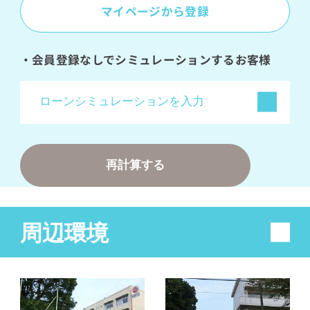
マイページから登録
・会員登録なしでシミュレーションするお客様
ローンシミュレーションを入力
金利
変動金利（優遇有）（0.495%）
再計算する
変動金利（優遇なし）（2.625%）
変動+固定mix（1.603%）
周辺環境
35年固定金利（2.23%）
直接入力する
％